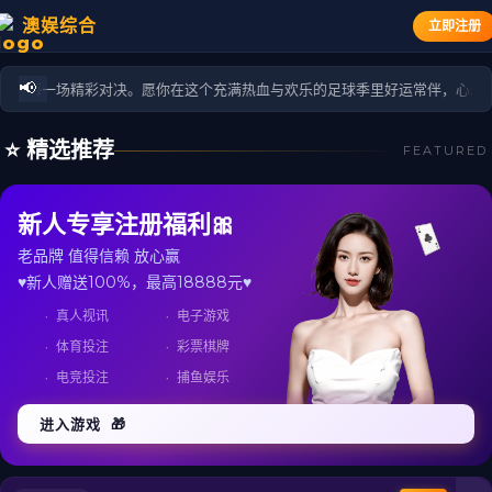
澳娱综合
立即注册
📢
同见证每一场精彩对决。愿你在这个充满热血与欢乐的足球季里好运常伴，心想
⭐ 精选推荐
FEATURED
新人专享注册福利🎀
老品牌 值得信赖 放心赢
♥️新人赠送100%，最高18888元♥️
·
真人视讯
·
电子游戏
·
体育投注
·
彩票棋牌
·
电竞投注
·
捕鱼娱乐
进入游戏
🎁